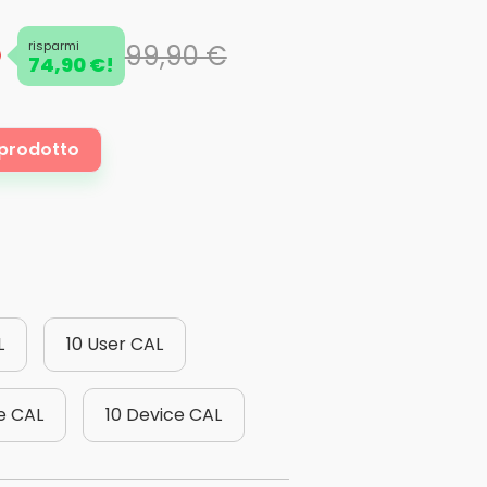
risparmi
99,90 €
74,90 €!
i prodotto
L
10 User CAL
e CAL
10 Device CAL