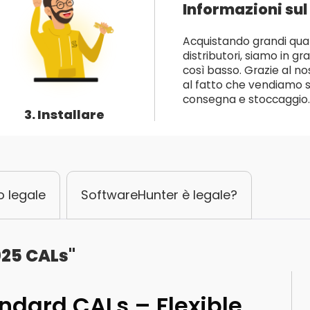
Informazioni sul
Acquistando grandi quant
distributori, siamo in gr
così basso. Grazie al no
al fatto che vendiamo so
consegna e stoccaggio.
3. Installare
o legale
SoftwareHunter è legale?
025 CALs"
ndard CALs – Flexible