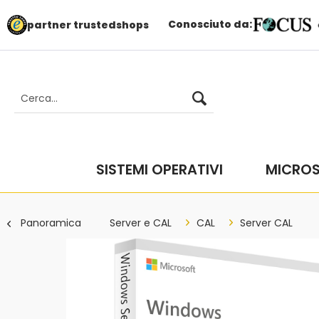
Conosciuto da:
partner trustedshops
SISTEMI OPERATIVI
MICROS
Panoramica
Server e CAL
CAL
Server CAL