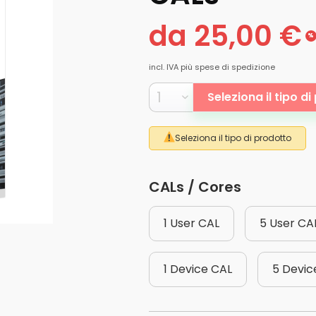
da 25,00 €
%
incl. IVA
più spese di spedizione
Seleziona il tipo d
Seleziona il tipo di prodotto
CALs / Cores
1 User CAL
5 User CA
1 Device CAL
5 Devic