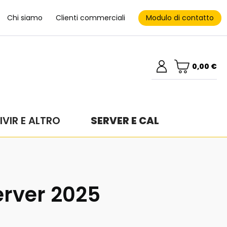
Modulo di contatto
Chi siamo
Clienti commerciali
0,00 €
IVIR E ALTRO
SERVER E CAL
rver 2025