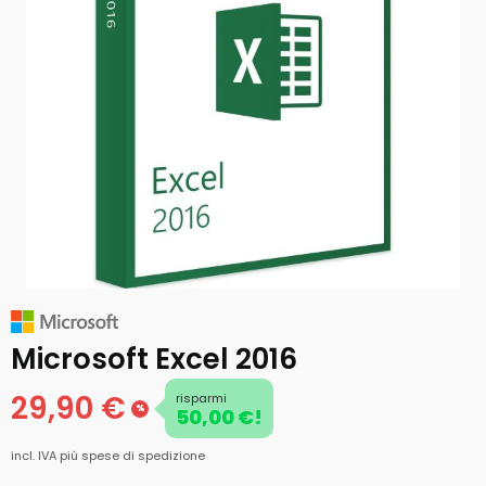
Microsoft Excel 2016
29,90 €
risparmi
%
50,00 €!
incl. IVA
più spese di spedizione