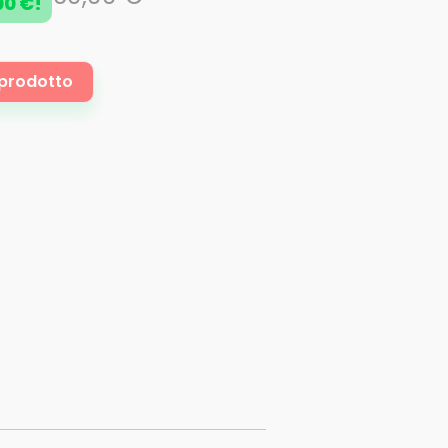
00 €!
i prodotto